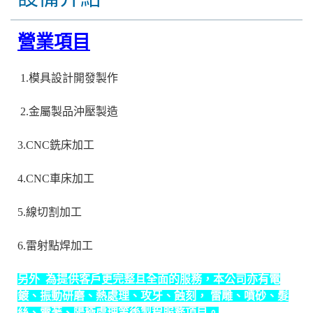
營業項目
1.模具設計開發製作
2.金屬製品沖壓製造
3.CNC銑床加工
4.CNC車床加工
5.線切割加工
6.雷射點焊加工
另外 為提供客戶更完整且全面的服務，本公司亦有電
鍍、振動研磨、熱處理、攻牙、蝕刻， 雷雕、噴砂、髮
絲、電著、陽極處理等後製程服務項目。